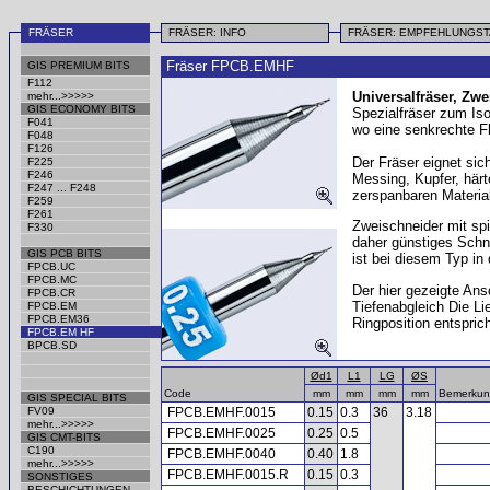
FRÄSER
FRÄSER: INFO
FRÄSER: EMPFEHLUNGS
Fräser FPCB.EMHF
GIS PREMIUM BITS
F112
Universalfräser, Zwe
mehr...>>>>>
GIS ECONOMY BITS
Spezialfräser zum Iso
F041
wo eine senkrechte Fl
F048
F126
Der Fräser eignet sic
F225
F246
Messing, Kupfer, härt
F247 ... F248
zerspanbaren Materia
F259
F261
Zweischneider mit sp
F330
daher günstiges Schn
GIS PCB BITS
ist bei diesem Typ in 
FPCB.UC
FPCB.MC
Der hier gezeigte An
FPCB.CR
Tiefenabgleich Die Li
FPCB.EM
FPCB.EM36
Ringposition entspri
FPCB.EM HF
BPCB.SD
Ød1
L1
LG
ØS
Code
mm
mm
mm
mm
Bemerku
GIS SPECIAL BITS
FV09
FPCB.EMHF.0015
0.15
0.3
36
3.18
mehr...>>>>>
FPCB.EMHF.0025
0.25
0.5
GIS CMT-BITS
C190
FPCB.EMHF.0040
0.40
1.8
mehr...>>>>>
FPCB.EMHF.0015.R
0.15
0.3
SONSTIGES
BESCHICHTUNGEN