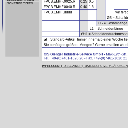
FPCB.EMHF.0025.R
0.25
0.5
SONSTIGE TYPEN
FPCB.EMHF.0040.R
0.40
1.8
FPCB.EMHF.dddd
wir fert
ØS = Schaftd
LG = Gesamtlänge
L1 = Schneidenlänge
Ød1 = Schneidendurchmesse
= Standard-Artikel. Immer innerhalb einer Woche lie
Sie benötigen größere Mengen? Gerne erstellen wir ein
GIS Gienger Industrie-Service GmbH
• Max-Eyth-Str.
Tel. +49-(0)7461-1620 20 • Fax. +49-(0)7461-1620 21 
IMPRESSUM | DISCLAIMER | DATENSCHUTZERKLÄRUNGEN