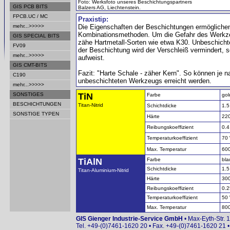
Foto: Werksfoto unseres Beschichtungspartners
GIS PCB BITS
Balzers AG, Liechtenstein.
FPCB.UC / MC
Praxistip:
mehr...>>>>>
Die Eigenschaften der Beschichtungen ermöglichen
Kombinationsmethoden. Um die Gefahr des Werkzeu
GIS SPECIAL BITS
zähe Hartmetall-Sorten wie etwa K30. Unbeschichte
FV09
der Beschichtung wird der Verschleiß vermindert, 
mehr...>>>>>
aufweist.
GIS CMT-BITS
Fazit: "Harte Schale - zäher Kern". So können je n
C190
unbeschichteten Werkzeugs erreicht werden.
mehr...>>>>>
SONSTIGES
TiN
Farbe
gol
BESCHICHTUNGEN
Titan-Nitrid
Schichtdicke
1.5
SONSTIGE TYPEN
Härte
220
Reibungskoeffizient
0.4
Temperaturkoeffizient
70
Max. Temperatur
600
TiAlN
Farbe
bla
Schichtdicke
1.5
Titan-
Aluminium-Nitrid
Härte
300
Reibungskoeffizient
0.2
Temperaturkoeffizient
50
Max. Temperatur
800
GIS Gienger Industrie-Service GmbH
• Max-Eyth-Str. 
Tel. +49-(0)7461-1620 20 • Fax. +49-(0)7461-1620 21 •