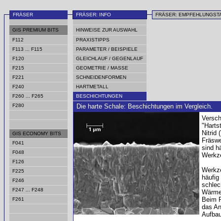
FRÄSER
FRÄSER: INFO
FRÄSER: EMPFEHLUNGS
GIS PREMIUM BITS
HINWEISE ZUR AUSWAHL
F112
PRAXISTIPPS
F113 ... F115
PARAMETER / BEISPIELE
F120
GLEICHLAUF / GEGENLAUF
F215
GEOMETRIE / MASSE
F221
SCHNEIDENFORMEN
F240
HARTMETALL
F260 ... F265
BESCHICHTUNGEN
F280
Die harte Schale: Beschichtungen im Vergleich.
Versch
"Harts
Nitrid
GIS ECONOMY BITS
Fräswe
F041
sind h
F048
Werkze
F126
Werkze
F225
häufig
F246
schlec
F247 ... F248
Wärme 
Beim F
F261
das An
Aufbau