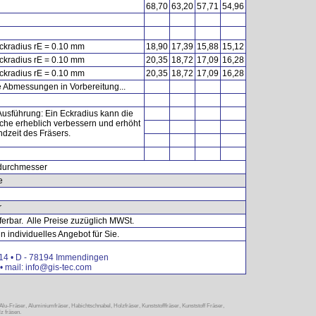
68,70
63,20
57,71
54,96
kradius rE = 0.10 mm
18,90
17,39
15,88
15,12
kradius rE = 0.10 mm
20,35
18,72
17,09
16,28
kradius rE = 0.10 mm
20,35
18,72
17,09
16,28
 Abmessungen in Vorbereitung...
usführung: Ein Eckradius kann die
che erheblich verbessern und erhöht
ndzeit des Fräsers.
durchmesser
e
r
ferbar. Alle Preise zuzüglich MWSt.
 individuelles Angebot für Sie.
 14 • D - 78194 Immendingen
• mail: info@gis-tec.com
-Fräser, Aluminiumfräser, Habichtschnabel, Holzfräser, Kunststofffräser, Kunststoff Fräser,
lz fräsen.