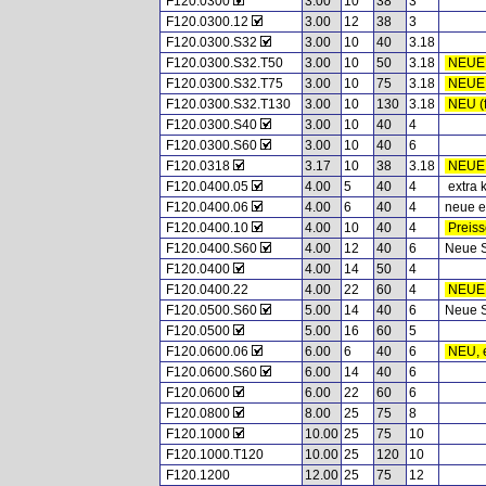
F120.0300
3.00
10
38
3
F120.0300.12
3.00
12
38
3
F120.0300.S32
3.00
10
40
3.18
F120.0300.S32.T50
3.00
10
50
3.18
NEUE 
F120.0300.S32.T75
3.00
10
75
3.18
NEUE 
F120.0300.S32.T130
3.00
10
130
3.18
NEU (f
F120.0300.S40
3.00
10
40
4
F120.0300.S60
3.00
10
40
6
F120.0318
3.17
10
38
3.18
NEUE 
F120.0400.05
4.00
5
40
4
extra k
F120.0400.06
4.00
6
40
4
neue ex
F120.0400.10
4.00
10
40
4
Preis
F120.0400.S60
4.00
12
40
6
Neue S
F120.0400
4.00
14
50
4
F120.0400.22
4.00
22
60
4
NEUE A
F120.0500.S60
5.00
14
40
6
Neue S
F120.0500
5.00
16
60
5
F120.0600.06
6.00
6
40
6
NEU, e
F120.0600.S60
6.00
14
40
6
F120.0600
6.00
22
60
6
F120.0800
8.00
25
75
8
F120.1000
10.00
25
75
10
F120.1000.T120
10.00
25
120
10
F120.1200
12.00
25
75
12