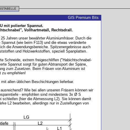
NGSTABELLE
GIS Premium Bits
U mit polierter Spannut.
tschnabel", Vollhartmetall, Rechtsdrall.
r 25 Jahren unser bewährter Aluminiumfräser. Durch die
rte Spannut (wie beim F113) und die etwas veränderte
sich die Anwendungsbereiche. Spitzenergebnisse auch
stoffen und Holzwerkstoffen, speziell Spanplatten.
te Schneide, extrem freigeschliffen ("Habichtschnabel-
lierte Spannut sorgt für guten Abtransport der Späne,
ung zum Zusetzen. Beim Fräsen von Aluminium ist
t zu empfehlen!
 mit allen üblichen Beschichtungen lieferbar.
ht ausreichend? Wie bei allen unseren Fräsern können wir
inspanntiefe - empfohlen sind mindestens 3x Ø S
ei schleifen (hier die Abmessung L2). Sie können damit
ärke L2 bearbeiten, allerdings nur in Zustellungen von