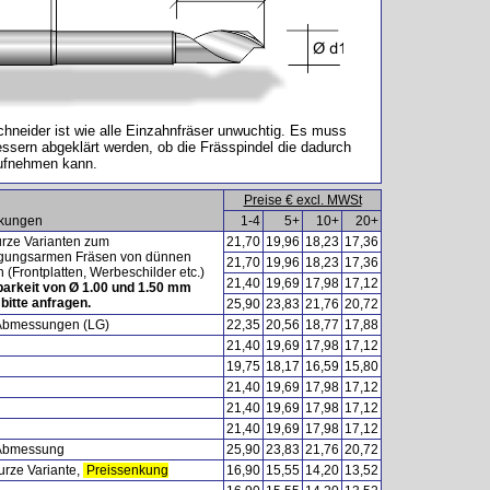
hneider ist wie alle Einzahnfräser unwuchtig. Es muss
ssern abgeklärt werden, ob die Frässpindel die dadurch
aufnehmen kann.
Preise € excl. MWSt
kungen
1-4
5+
10+
20+
urze Varianten zum
21,70
19,96
18,23
17,36
gungsarmen Fräsen von dünnen
21,70
19,96
18,23
17,36
 (Frontplatten, Werbeschilder etc.)
21,40
19,69
17,98
17,12
barkeit von Ø 1.00 und 1.50 mm
 bitte anfragen.
25,90
23,83
21,76
20,72
bmessungen (LG)
22,35
20,56
18,77
17,88
21,40
19,69
17,98
17,12
19,75
18,17
16,59
15,80
21,40
19,69
17,98
17,12
21,40
19,69
17,98
17,12
21,40
19,69
17,98
17,12
Abmessung
25,90
23,83
21,76
20,72
urze Variante,
Preissenkung
16,90
15,55
14,20
13,52