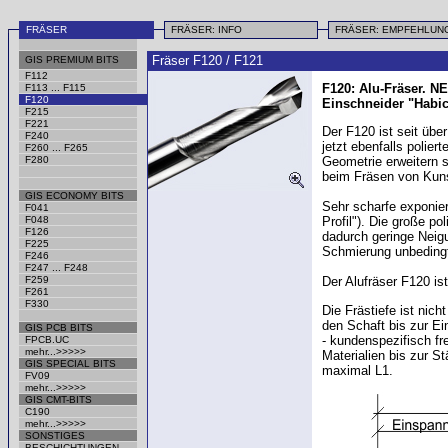
FRÄSER
FRÄSER: INFO
FRÄSER: EMPFEHLU
Fräser F120 / F121
GIS PREMIUM BITS
F112
F120: Alu-Fräser. NE
F113 ... F115
F120
Einschneider "Habich
F215
F221
Der F120 ist seit übe
F240
jetzt ebenfalls polie
F260 ... F265
F280
Geometrie erweitern 
beim Fräsen von Kunst
GIS ECONOMY BITS
Sehr scharfe exponier
F041
F048
Profil"). Die große po
F126
dadurch geringe Neig
F225
Schmierung unbeding
F246
F247 ... F248
F259
Der Alufräser F120 ist
F261
F330
Die Frästiefe ist nic
den Schaft bis zur E
GIS PCB BITS
- kundenspezifisch fr
FPCB.UC
mehr...>>>>>
Materialien bis zur St
GIS SPECIAL BITS
maximal L1.
FV09
mehr...>>>>>
GIS CMT-BITS
C190
mehr...>>>>>
SONSTIGES
BESCHICHTUNGEN