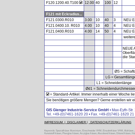
F120.1200.40.T100
12.00
40
100
12
F121 mit Eckradius...
F121.0300.R010
3.00
10
40
3
NEU Ec
F121.0400.10. R010
4.00
10
40
4
NEU Ec
F121.0400.R010
4.00
14
50
4
NEU Ec
weitere
NEUE A
Oberflä
die Sta
ØS = Schaft
LG = Gesamtläng
L1 = Schneidenlänge
Ød1 = Schneidendurchmesse
= Standard-Artikel. Immer innerhalb einer Woche lie
Sie benötigen größere Mengen? Gerne erstellen wir ein
GIS Gienger Industrie-Service GmbH
• Max-Eyth-Str.
Tel. +49-(0)7461-1620 20 • Fax. +49-(0)7461-1620 21 
IMPRESSUM | DISCLAIMER |
DATENSCHUTZERKLÄRUNG
Keywords: Spezialfräser Aluminium, Einschneider VHM, Einzahnfräser VHM, Alufräser, Alu
Kunststoff fräsen, Plexiglas fräsen, Acrylglas fräsen, Alucobond fräsen, Dibond fräsen, Ho