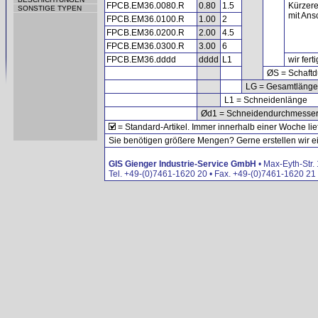
FPCB.EM36.0080.R
0.80
1.5
Kürzere
SONSTIGE TYPEN
mit Ansc
FPCB.EM36.0100.R
1.00
2
FPCB.EM36.0200.R
2.00
4.5
FPCB.EM36.0300.R
3.00
6
FPCB.EM36.dddd
dddd
L1
wir fer
ØS = Schaft
LG = Gesamtlänge
L1 = Schneidenlänge
Ød1 = Schneidendurchmesse
= Standard-Artikel. Immer innerhalb einer Woche lie
Sie benötigen größere Mengen? Gerne erstellen wir ein
GIS Gienger Industrie-Service GmbH
• Max-Eyth-Str.
Tel. +49-(0)7461-1620 20 • Fax. +49-(0)7461-1620 21 