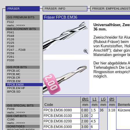
FRÄSER
FRÄSER: INFO
FRÄSER: EMPFEHLUNGS
Fräser FPCB.EM36
GIS PREMIUM BITS
F112
Universalfräser, Zw
mehr...>>>>>
36 mm.
GIS ECONOMY BITS
F041
F048
Zweischneider für Al
F126
(Rubout-Fräser) beim
F225
von Kunststoffen, Hol
F246
F247 ... F248
Anschliff"); daher gü
F259
Materialien geringer b
F261
F330
Der hier abgebildete 
Tiefenabgleich Die Li
GIS PCB BITS
FPCB.UC
Ringposition entspric
FPCB.MC
möglich.
FPCB.CR
FPCB.EM
FPCB.EM36
FPCB.EM HF
BPCB.SD
Ød1
L1
LG
ØS
Code
mm
mm
mm
mm
Bemerk
GIS SPECIAL BITS
FV09
FPCB.EM36.0080
0.80
1.5
36
3.18
Kürzere
mehr...>>>>>
FPCB.EM36.0100
1.00
2
GIS CMT-BITS
C190
FPCB.EM36.0200
2.00
4.5
mehr...>>>>>
SONSTIGES
FPCB.EM36.0300
3.00
6
BESCHICHTUNGEN