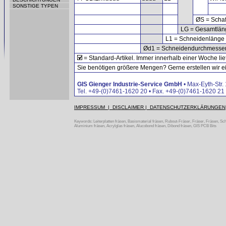
SONSTIGE TYPEN
ØS = Schaf
LG = Gesamtlän
L1 = Schneidenlänge
Ød1 = Schneidendurchmesse
= Standard-Artikel. Immer innerhalb einer Woche lie
Sie benötigen größere Mengen? Gerne erstellen wir ein
GIS Gienger Industrie-Service GmbH
• Max-Eyth-Str.
Tel. +49-(0)7461-1620 20 • Fax. +49-(0)7461-1620 21 
IMPRESSUM | DISCLAIMER | DATENSCHUTZERKLÄRUNGEN
Keywords: Leiterplatten fräsen, Basismaterial fräsen, Rubout-Fräser, Fräser, Fräsen, Scha
Aluminium fräsen, Acrylglas fräsen, Alucobond fräsen, Dibond fräsen, GIS PCB Bits