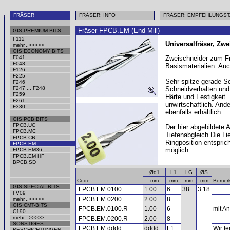
FRÄSER
FRÄSER: INFO
FRÄSER: EMPFEHLUNGS
Fräser FPCB.EM (End Mill)
GIS PREMIUM BITS
F112
Universalfräser, Zwe
mehr...>>>>>
GIS ECONOMY BITS
F041
Zweischneider zum F
F048
Basismaterialien. Au
F126
F225
Sehr spitze gerade S
F246
F247 ... F248
Schneidverhalten und l
F259
Härte und Festigkeit.
F261
unwirtschaftlich. An
F330
ebenfalls erhältlich.
GIS PCB BITS
FPCB.UC
Der hier abgebildete 
FPCB.MC
Tiefenabgleich Die Li
FPCB.CR
Ringposition entspric
FPCB.EM
möglich.
FPCB.EM36
FPCB.EM HF
BPCB.SD
Ød1
L1
LG
ØS
Code
mm
mm
mm
mm
Bemer
GIS SPECIAL BITS
FPCB.EM.0100
1.00
6
38
3.18
FV09
FPCB.EM.0200
2.00
8
mehr...>>>>>
GIS CMT-BITS
FPCB.EM.0100.R
1.00
6
mit An
C190
mehr...>>>>>
FPCB.EM.0200.R
2.00
8
SONSTIGES
FPCB.EM.dddd
dddd
L1
Wir f
BESCHICHTUNGEN