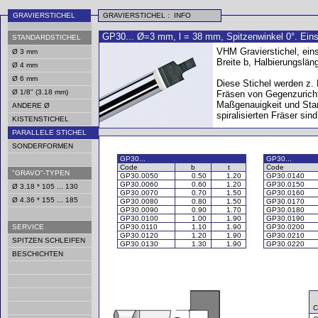
GRAVIERSTICHEL
GRAVIERSTICHEL : INFO
GP30... Ø=3 mm, l = 38 mm, Spitzenwinkel 0°. Einsa
STANDARDSTICHEL
VHM Gravierstichel, einsei
Ø 3 mm
Breite b, Halbierungslän
Ø 4 mm
Ø 6 mm
Diese Stichel werden z. 
Ø 1/8" (3.18 mm)
Fräsen von Gegenzurich
Maßgenauigkeit und Sta
ANDERE Ø
spiralisierten Fräser sin
KISTENSTICHEL
PARALLELE STICHEL
SONDERFORMEN
GP30...
GP30...
Code
b
t
Code
"GRAVO"-TYPEN
GP30.0050
0.50
1.20
GP30.0140
GP30.0060
0.60
1.20
GP30.0150
Ø 3.18 * 105 ... 130
GP30.0070
0.70
1.50
GP30.0160
Ø 4.36 * 155 ... 185
GP30.0080
0.80
1.50
GP30.0170
GP30.0090
0.90
1.70
GP30.0180
GP30.0100
1.00
1.90
GP30.0190
SERVICE
GP30.0110
1.10
1.90
GP30.0200
GP30.0120
1.20
1.90
GP30.0210
SPITZEN SCHLEIFEN
GP30.0130
1.30
1.90
GP30.0220
BESCHICHTEN
C