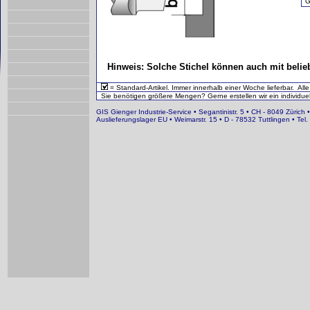
G
Hinweis: Solche Stichel können auch mit belie
= Standard-Artikel. Immer innerhalb einer Woche lieferbar. All
Sie benötigen größere Mengen? Gerne erstellen wir ein individuel
GIS Gienger Industrie-Service • Segantinistr. 5 • CH - 8049 Zürich 
Auslieferungslager EU • Weimarstr. 15 • D - 78532 Tuttlingen • T