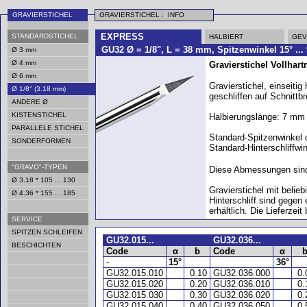
GRAVIERSTICHEL
GRAVIERSTICHEL : INFO
EXPRESS
STANDARDSTICHEL
HALBIERT
GE
GU32 Ø = 1/8", L = 38 mm, Spitzenwinkel 15° ... 90
Ø 3 mm
Ø 4 mm
Gravierstichel Vollhart
Ø 6 mm
Gravierstichel, einseitig 
Ø 1/8" (3.18 mm)
geschliffen auf Schnittbr
ANDERE Ø
KISTENSTICHEL
Halbierungslänge: 7 mm 
PARALLELE STICHEL
Standard-Spitzenwinkel α
SONDERFORMEN
Standard-Hinterschliffwi
"GRAVO"-TYPEN
Diese Abmessungen sind i
Ø 3.18 * 105 ... 130
Gravierstichel mit belie
Ø 4.36 * 155 ... 185
Hinterschliff sind gegen
erhältlich. Die Lieferzei
SERVICE
SPITZEN SCHLEIFEN
GU32.015...
GU32.036...
BESCHICHTEN
Code
α
b
Code
α
-
15°
36°
GU32.015.010
0.10
GU32.036.000
0.
GU32.015.020
0.20
GU32.036.010
0
GU32.015.030
0.30
GU32.036.020
0
GU32.015.040
0.40
GU32.036.050
0