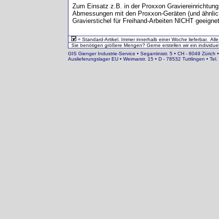
Zum Einsatz z.B. in der Proxxon Graviereinrichtun
Abmessungen mit den Proxxon-Geräten (und ähnlich
Gravierstichel für Freihand-Arbeiten NICHT geeigne
= Standard-Artikel. Immer innerhalb einer Woche lieferbar. All
Sie benötigen größere Mengen? Gerne erstellen wir ein individuel
GIS Gienger Industrie-Service • Segantinistr. 5 • CH - 8049 Zürich 
Auslieferungslager EU • Weimarstr. 15 • D - 78532 Tuttlingen • T