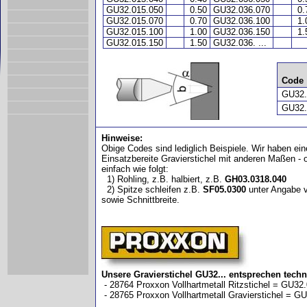
GU32.015.050
0.50
GU32.036.070
0
GU32.015.070
0.70
GU32.036.100
1
GU32.015.100
1.00
GU32.036.150
1
GU32.015.150
1.50
GU32.036. ...
Code
GU32.0
GU32.0
Hinweise:
Obige Codes sind lediglich Beispiele. Wir haben ei
Einsatzbereite Gravierstichel mit anderen Maßen - od
einfach wie folgt:
1) Rohling, z.B. halbiert, z.B.
GH03.0318.040
2) Spitze schleifen z.B.
SF05.0300
unter Angabe vo
sowie Schnittbreite.
Unsere Gravierstichel GU32... entsprechen tech
- 28764 Proxxon Vollhartmetall Ritzstichel = GU32
- 28765 Proxxon Vollhartmetall Gravierstichel = G