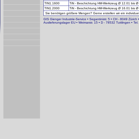
TIN1.1600
TiN - Beschichtung HM-Werkzeug Ø 12.01 bis 
TIN1.2000
TiN - Beschichtung HM-Werkzeug Ø 16.01 bis 
Sie benötigen größere Mengen? Gerne erstellen wir ein individuel
GIS Gienger Industrie-Service • Segantinistr. 5 • CH - 8049 Zürich 
Auslieferungslager EU • Weimarstr. 15 • D - 78532 Tuttlingen • T