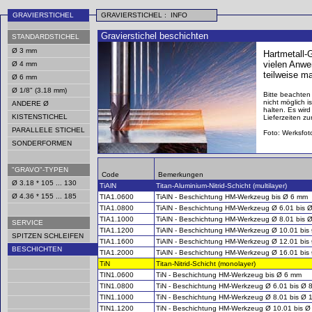
GRAVIERSTICHEL
GRAVIERSTICHEL : INFO
Gravierstichel beschichten
STANDARDSTICHEL
Ø 3 mm
Hartmetall-G
vielen Anwe
Ø 4 mm
teilweise m
Ø 6 mm
Ø 1/8" (3.18 mm)
Bitte beachten
nicht möglich 
ANDERE Ø
halten. Es wir
KISTENSTICHEL
Lieferzeiten z
PARALLELE STICHEL
Foto: Werksfot
SONDERFORMEN
"GRAVO"-TYPEN
Code
Bemerkungen
Ø 3.18 * 105 ... 130
TiAlN
Titan-Aluminium-Nitrid-Schicht (multilayer)
Ø 4.36 * 155 ... 185
TIA1.0600
TiAlN - Beschichtung HM-Werkzeug bis Ø 6 mm
TIA1.0800
TiAlN - Beschichtung HM-Werkzeug Ø 6.01 bis 
TIA1.1000
TiAlN - Beschichtung HM-Werkzeug Ø 8.01 bis 
SERVICE
TIA1.1200
TiAlN - Beschichtung HM-Werkzeug Ø 10.01 bi
SPITZEN SCHLEIFEN
TIA1.1600
TiAlN - Beschichtung HM-Werkzeug Ø 12.01 bi
BESCHICHTEN
TIA1.2000
TiAlN - Beschichtung HM-Werkzeug Ø 16.01 bi
TiN
Titan-Nitrid-Schicht (monolayer)
TIN1.0600
TiN - Beschichtung HM-Werkzeug bis Ø 6 mm
TIN1.0800
TiN - Beschichtung HM-Werkzeug Ø 6.01 bis Ø 
TIN1.1000
TiN - Beschichtung HM-Werkzeug Ø 8.01 bis Ø
TIN1.1200
TiN - Beschichtung HM-Werkzeug Ø 10.01 bis 