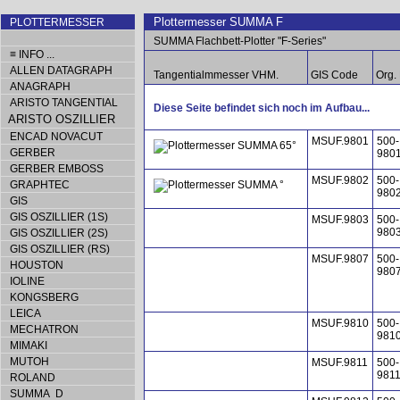
Plottermesser SUMMA F
PLOTTERMESSER
SUMMA Flachbett-Plotter "F-Series"
≡ INFO ...
ALLEN DATAGRAPH
Tangentialmmesser VHM.
GIS Code
Org. 
ANAGRAPH
ARISTO TANGENTIAL
Diese Seite befindet sich noch im Aufbau...
ARISTO OSZILLIER
ENCAD NOVACUT
MSUF.9801
500-
GERBER
980
GERBER EMBOSS
MSUF.9802
500-
GRAPHTEC
980
GIS
GIS OSZILLIER (1S)
MSUF.9803
500-
980
GIS OSZILLIER (2S)
GIS OSZILLIER (RS)
MSUF.9807
500-
HOUSTON
980
IOLINE
KONGSBERG
LEICA
MSUF.9810
500-
MECHATRON
981
MIMAKI
MUTOH
MSUF.9811
500-
981
ROLAND
SUMMA D