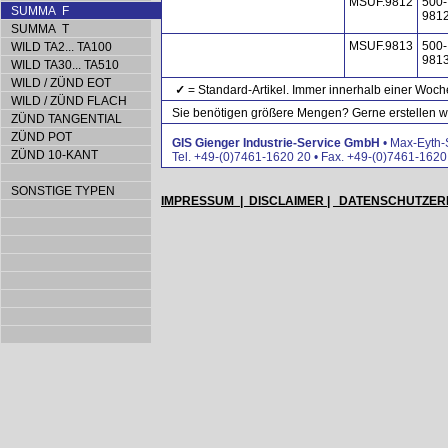
MSUF.9812
500-
SUMMA F
981
SUMMA T
MSUF.9813
500-
WILD TA2... TA100
981
WILD TA30... TA510
WILD / ZÜND EOT
✓
= Standard-Artikel. Immer innerhalb einer Woche
WILD / ZÜND FLACH
Sie benötigen größere Mengen? Gerne erstellen wir
ZÜND TANGENTIAL
ZÜND POT
GIS Gienger Industrie-Service GmbH
• Max-Eyth-
ZÜND 10-KANT
Tel. +49-(0)7461-1620 20 • Fax. +49-(0)7461-1620
SONSTIGE TYPEN
IMPRESSUM | DISCLAIMER |
DATENSCHUTZER