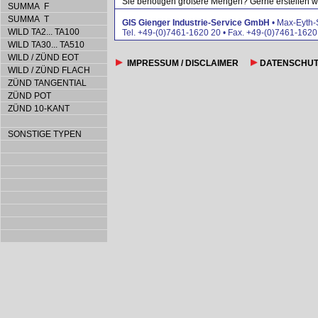
Sie benötigen größere Mengen? Gerne erstellen wir
SUMMA F
SUMMA T
GIS Gienger Industrie-Service GmbH
• Max-Eyth-
WILD TA2... TA100
Tel. +49-(0)7461-1620 20 • Fax. +49-(0)7461-162
WILD TA30... TA510
WILD / ZÜND EOT
IMPRESSUM / DISCLAIMER
DATENSCHU
WILD / ZÜND FLACH
ZÜND TANGENTIAL
ZÜND POT
ZÜND 10-KANT
SONSTIGE TYPEN