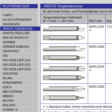
ARISTO Tangentialmesser
PLOTTERMESSER
für alle Aristo Rollen- und Flachbettplotter (auch Aris
≡ INFO ...
Tangentialmesser Hartmetall.
ALLEN DATAGRAPH
Ø = 3 mm, l = 26.5 mm.
GIS Code
Org.
ANAGRAPH
MARI.1035
713
ARISTO TANGENTIAL
✓
ARISTO OSZILLIER
ENCAD NOVACUT
GERBER
GERBER EMBOSS
MARI.1060
GRAPHTEC
GIS
GIS OSZILLIER (1S)
GIS OSZILLIER (2S)
MARI.2035
GIS OSZILLIER (RS)
✓
HOUSTON
IOLINE
KONGSBERG
MARI.2060
LEICA
MECHATRON
MIMAKI
MUTOH
ROLAND
✓
= Standard-Artikel. Immer innerhalb einer Woche
SUMMA D