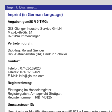
Imprint, Disclaimer...
Imprint (in German language)
Angaben gemäß § 5 TMG:
GIS Gienger Industrie-Service GmbH
Max-Eyth-Str. 14
D-78194 Immendingen
Vertreten durch:
Dipl.-Ing. Roland Gienger
Dipl.-Betriebswirtin (BA) Heidrun Schöller
Kontakt:
Telefon: 07461-162020
Telefax: 07461-162021
E-Mail: info@gis-tec.com
Registereintrag:
Eintragung im Handelsregister.
Registergericht:Amtsgericht Stuttgart
Registernummer: HRB 743125
Umsatzsteuer-ID:
Umsatzsteuer-Identifikationsnummer gemäß §27 a Umsatzsteuergesetz