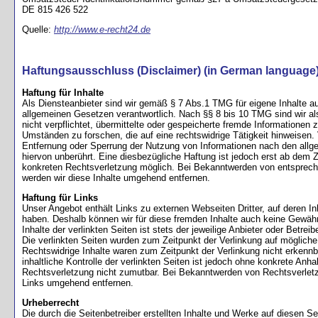
DE 815 426 522
Quelle:
http://www.e-recht24.de
Haftungsausschluss (Disclaimer) (in German language
Haftung für Inhalte
Als Diensteanbieter sind wir gemäß § 7 Abs.1 TMG für eigene Inhalte a
allgemeinen Gesetzen verantwortlich. Nach §§ 8 bis 10 TMG sind wir al
nicht verpflichtet, übermittelte oder gespeicherte fremde Informatione
Umständen zu forschen, die auf eine rechtswidrige Tätigkeit hinweisen. 
Entfernung oder Sperrung der Nutzung von Informationen nach den all
hiervon unberührt. Eine diesbezügliche Haftung ist jedoch erst ab dem Z
konkreten Rechtsverletzung möglich. Bei Bekanntwerden von entsprec
werden wir diese Inhalte umgehend entfernen.
Haftung für Links
Unser Angebot enthält Links zu externen Webseiten Dritter, auf deren Inh
haben. Deshalb können wir für diese fremden Inhalte auch keine Gewäh
Inhalte der verlinkten Seiten ist stets der jeweilige Anbieter oder Betreib
Die verlinkten Seiten wurden zum Zeitpunkt der Verlinkung auf mögliche
Rechtswidrige Inhalte waren zum Zeitpunkt der Verlinkung nicht erkenn
inhaltliche Kontrolle der verlinkten Seiten ist jedoch ohne konkrete Anha
Rechtsverletzung nicht zumutbar. Bei Bekanntwerden von Rechtsverletz
Links umgehend entfernen.
Urheberrecht
Die durch die Seitenbetreiber erstellten Inhalte und Werke auf diesen S