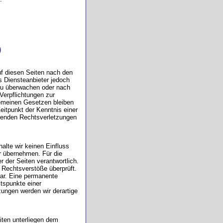
)
uf diesen Seiten nach den
s Diensteanbieter jedoch
n zu überwachen oder nach
Verpflichtungen zur
gemeinen Gesetzen bleiben
eitpunkt der Kenntnis einer
henden Rechtsverletzungen
alte wir keinen Einfluss
r übernehmen. Für die
er der Seiten verantwortlich.
 Rechtsverstöße überprüft.
bar. Eine permanente
ltspunkte einer
ungen werden wir derartige
eiten unterliegen dem