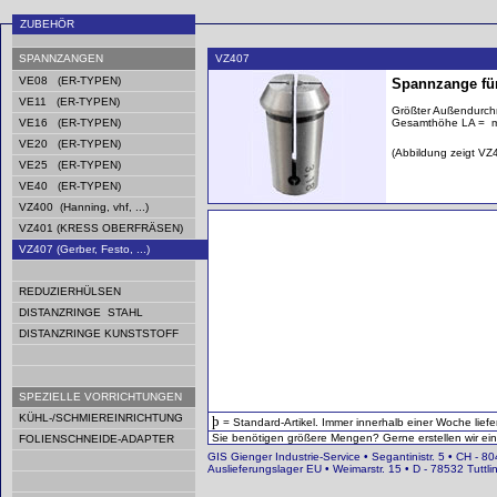
ZUBEHÖR
SPANNZANGEN
VZ407
VE08 (ER-TYPEN)
Spannzange für 
VE11 (ER-TYPEN)
Größter Außendurc
VE16 (ER-TYPEN)
Gesamthöhe LA = 
VE20 (ER-TYPEN)
(Abbildung zeigt VZ
VE25 (ER-TYPEN)
VE40 (ER-TYPEN)
VZ400 (Hanning, vhf, ...)
VZ401 (KRESS OBERFRÄSEN)
VZ407 (Gerber, Festo, ...)
REDUZIERHÜLSEN
DISTANZRINGE STAHL
DISTANZRINGE KUNSTSTOFF
SPEZIELLE VORRICHTUNGEN
KÜHL-/SCHMIEREINRICHTUNG
þ
= Standard-Artikel. Immer innerhalb einer Woche liefe
Sie benötigen größere Mengen? Gerne erstellen wir ein i
FOLIENSCHNEIDE-ADAPTER
GIS Gienger Industrie-Service • Segantinistr. 5 • CH - 80
Auslieferungslager EU • Weimarstr. 15 • D - 78532 Tutt