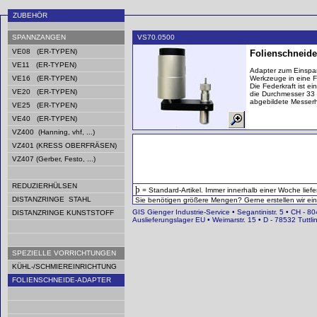
ZUBEHÖR
SPANNZANGEN
VS70.0500
VE08 (ER-TYPEN)
Folienschneide 
VE11 (ER-TYPEN)
Adapter zum Einspa
VE16 (ER-TYPEN)
Werkzeuge in eine F
Die Federkraft ist e
VE20 (ER-TYPEN)
die Durchmesser 33 
abgebildete Messerh
VE25 (ER-TYPEN)
VE40 (ER-TYPEN)
VZ400 (Hanning, vhf, ...)
VZ401 (KRESS OBERFRÄSEN)
VZ407 (Gerber, Festo, ...)
REDUZIERHÜLSEN
þ
= Standard-Artikel. Immer innerhalb einer Woche liefe
DISTANZRINGE STAHL
Sie benötigen größere Mengen? Gerne erstellen wir ein i
GIS Gienger Industrie-Service • Segantinistr. 5 • CH - 80
DISTANZRINGE KUNSTSTOFF
Auslieferungslager EU • Weimarstr. 15 • D - 78532 Tutt
SPEZIELLE VORRICHTUNGEN
KÜHL-/SCHMIEREINRICHTUNG
FOLIENSCHNEIDE-ADAPTER