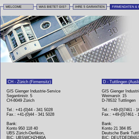
WELCOME
WAS BIETET GIS?
IHRE 5 GARANTIEN
FIRMENDATEN &
CH - Zürich (Firmensitz)
D - Tuttlingen (Ausl
GIS Gienger Industrie-Service
GIS Gienger Industri
Segantinistr. 5
Weimarstr. 15
CH-8049 Zürich
D-78532 Tuttlingen
Tel.: +41-(0)44 - 341 5028
Tel.: +49-(0)7461 - 1
Fax
.: +41-(0)44 - 341 5028
Fax
.: +49-(0)7461 - 
Bank:
Bank:
Konto 950 118 40
Konto 21 384 85
UBS Zürich-Oerlikon,
Deutsche Bank Tuttl
BIC: UBSWCHZH80A
BIC: DEUTDEDB65